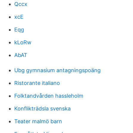
Qccx
xcE
Eqg
kLoRw
AbAT
Ubg gymnasium antagningspoäng
Ristorante italiano
Folktandvården hassleholm
Konflikträdsla svenska
Teater malmö barn